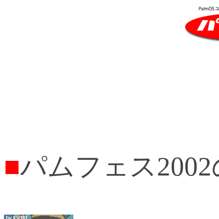
■
パムフェス200