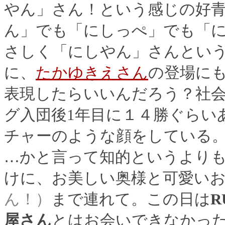
やん」さん！という感じの好
ん」でも「にしっぺ」でも「
さしく「にしやん」さんとい
に、
たかゆきえさん
の登場に
表現したらいいんだろう？社
グ入団後1年目に１４勝ぐらい
チャーのような顔をしている
…かと言って知的というより
けに、お美しい奥様と可愛い
ん！）
まで連れて。この日は
R
屋さん
とはお会いできなかっ