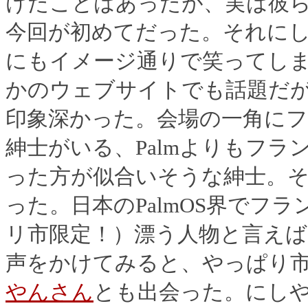
けたことはあったが、実は彼
今回が初めてだった。それに
にもイメージ通りで笑ってし
かのウェブサイトでも話題だ
印象深かった。会場の一角に
紳士がいる、Palmよりもフ
った方が似合いそうな紳士。
った。日本のPalmOS界でフ
リ市限定！）漂う人物と言え
声をかけてみると、やっぱり
やんさん
とも出会った。にし