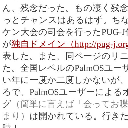
ん、残念だった。もの凄く残
っとチャンスはあるはず。ち
ケン大会の司会を行ったPUG-J
が
独自ドメイン（http://pug-j.or
表した。また、同ページのリ
た。全国レベルのPalmOSユ
い年に一度か二度しかないが
ろで、PalmOSユーザーによ
グ
（簡単に言えば「会ってお
まり）
は開かれている。行き