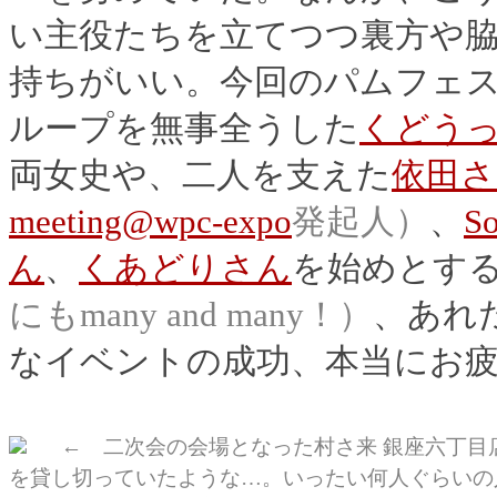
い主役たちを立てつつ裏方や
持ちがいい。今回のパムフェス2
ループを無事全うした
くどう
両女史や、二人を支えた
依田さ
meeting@wpc-expo
発起人）
、
S
ん
、
くあどりさん
を始めとす
にもmany and many！）
、あれ
なイベントの成功、本当にお
← 二次会の会場となった村さ来 銀座六丁目
を貸し切っていたような…。いったい何人ぐらいの