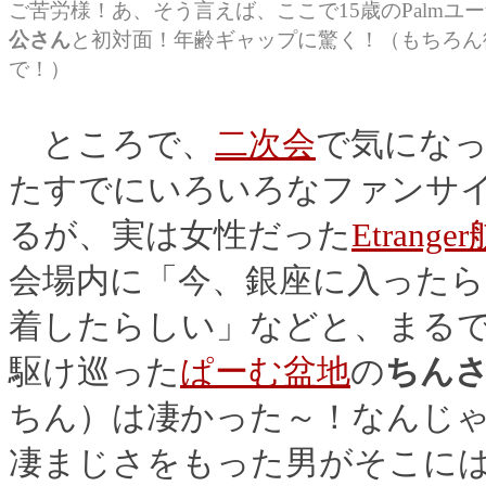
ご苦労様！あ、そう言えば、ここで15歳のPalm
公さん
と初対面！年齢ギャップに驚く！（もちろん
で！）
ところで、
二次会
で気にな
たすでにいろいろなファンサ
るが、実は女性だった
Etrang
会場内に「今、銀座に入ったら
着したらしい」などと、まる
駆け巡った
ぱーむ盆地
の
ちん
ちん）は凄かった～！なんじ
凄まじさをもった男がそこに