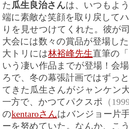
た
瓜生良治さん
は、いつもよ
端に素敵な笑顔を取り戻して
りを見せつけてくれた。彼が
大会には数々の賞品が登場した
大トリには
林裕峰先生
直筆の「
いう凄い作品までが登場！会
ろで、冬の幕張計画ではずっ
てきた瓜生さんがジャンケン
一方で、かつてパクスポ
（199
の
kentaroさん
はバンジョー片
ーを努めていた。なんか、こ